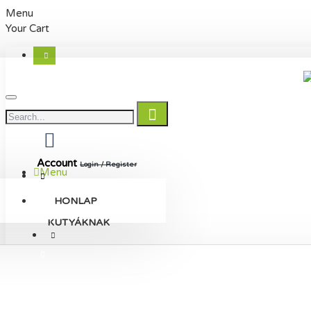
Menu
Your Cart
Account
Login / Register
Menu
HONLAP
KUTYÁKNAK
AJÁNDÉK 11488FT FELETT | INGYENES SZÁLLÍTÁS 2872