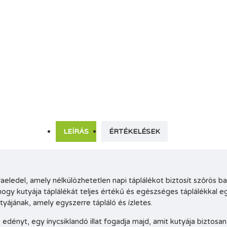
LEÍRÁS
ÉRTÉKELÉSEK
eledel, amely nélkülözhetetlen napi táplálékot biztosít szőrös 
 hogy kutyája táplálékát teljes értékű és egészséges táplálékkal e
yájának, amely egyszerre tápláló és ízletes.
ényt, egy ínycsiklandó illat fogadja majd, amit kutyája biztosan 