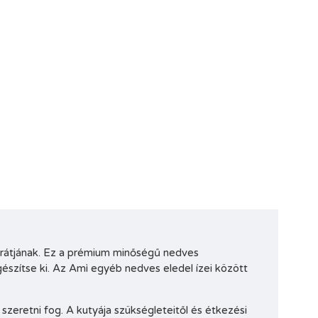
barátjának. Ez a prémium minőségű nedves
gészítse ki. Az Amì egyéb nedves eledel ízei között
szeretni fog. A kutyája szükségleteitől és étkezési