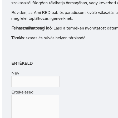
szokásaitól függően tálalhatja önmagában, vagy keverheti a
Röviden, az Ami RED bab és paradicsom kiváló választás az
megfelel táplálkozási igényeiknek.
Felhasználhatósági idő:
Lásd a terméken nyomtatott dátu
Tárolás:
száraz és hűvös helyen tárolandó.
ÉRTÉKELD
Név
Értékelésed