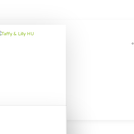
0FT FELÜL