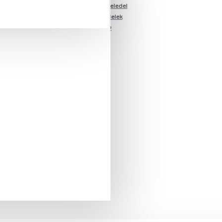
Növényi kutyaeledel
Nedves eledelek
Ami RED