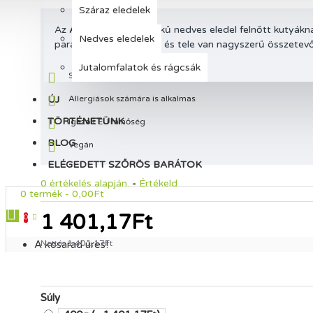
Száraz eledelek
Az
Ami RED
teljes értékű nedves eledel felnőtt kutyák
Nedves eledelek
paradicsommal. Ízletes és tele van nagyszerű összetevő
Jutalomfalatok és rágcsák
Szója és búza nélkül
ÚJ
Allergiások számára is alkalmas
TÖRTÉNETÜNK
Igazolt EU minőség
BLOG
Vegán
ELÉGEDETT SZŐRÖS BARÁTOK
0 értékelés alapján.
-
Értékeld
0 termék - 0,00Ft
1 401,17Ft
0
A kosarad üres!
Nettó: 1 401,17Ft
Súly