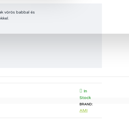
nak vörös babbal és
kkel.
In
Stock
BRAND:
AMI