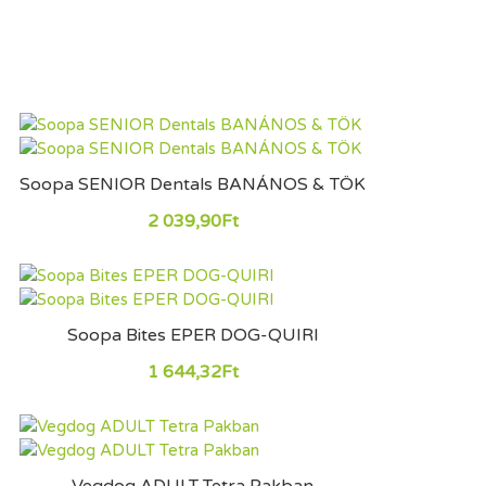
Soopa SENIOR Dentals BANÁNOS & TÖK
2 039,90Ft
Soopa Bites EPER DOG-QUIRI
1 644,32Ft
Vegdog ADULT Tetra Pakban