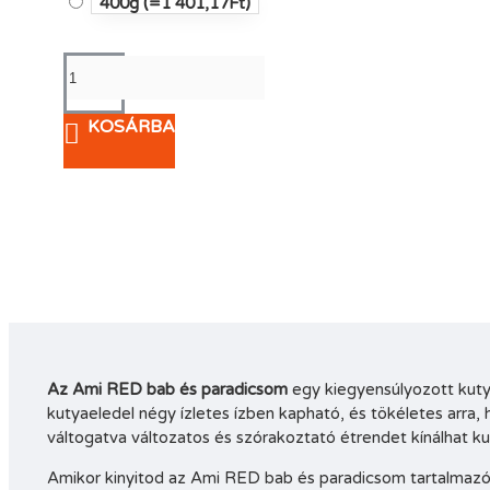
400g
(=1 401,17Ft)
KOSÁRBA
Az Ami RED bab és paradicsom
egy kiegyensúlyozott kutya
kutyaeledel négy ízletes ízben kapható, és tökéletes arra,
váltogatva változatos és szórakoztató étrendet kínálhat kut
Amikor kinyitod az Ami RED bab és paradicsom tartalmazó ed