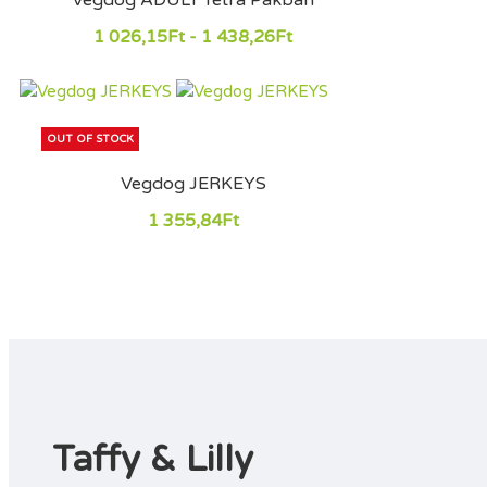
1 026,15Ft - 1 438,26Ft
OUT OF STOCK
Vegdog JERKEYS
1 355,84Ft
Taffy & Lilly