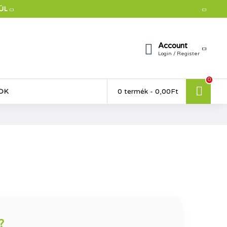
ÜL
Account
Login / Register
0
OK
0 termék - 0,00Ft
?