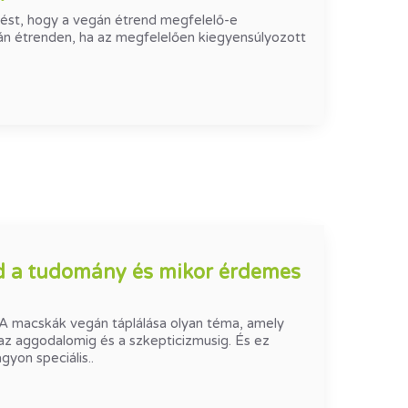
dést, hogy a vegán étrend megfelelő-e
án étrenden, ha az megfelelően kiegyensúlyozott
d a tudomány és mikor érdemes
A macskák vegán táplálása olyan téma, amely
l az aggodalomig és a szkepticizmusig. És ez
gyon speciális..