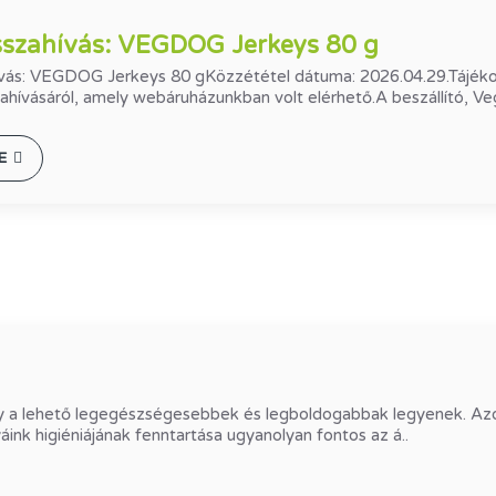
szahívás: VEGDOG Jerkeys 80 g
vás: VEGDOG Jerkeys 80 gKözzététel dátuma: 2026.04.29.Tájék
zahívásáról, amely webáruházunkban volt elérhető.A beszállító, 
E
gy a lehető legegészségesebbek és legboldogabbak legyenek. Azo
nk higiéniájának fenntartása ugyanolyan fontos az á..