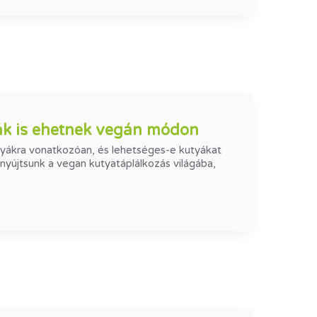
ák is ehetnek vegán módon
tyákra vonatkozóan, és lehetséges-e kutyákat
yújtsunk a vegan kutyatáplálkozás világába,