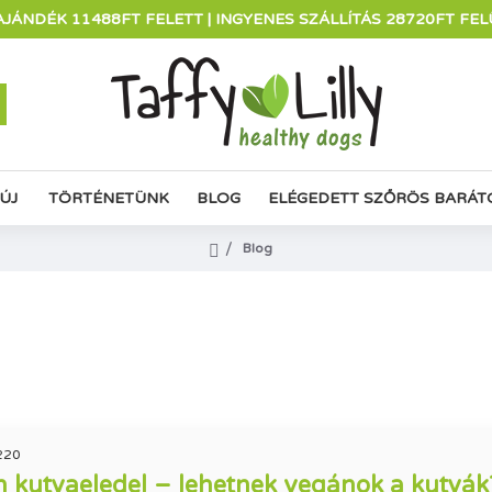
AJÁNDÉK 11488FT FELETT | INGYENES SZÁLLÍTÁS 28720FT FEL
ÚJ
TÖRTÉNETÜNK
BLOG
ELÉGEDETT SZŐRÖS BARÁT
Blog
220
 kutyaeledel – lehetnek vegánok a kutyák