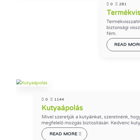
0
281
Termékvis
Termékvisszahí
biztonsági viss
fém..
READ MOR
0
1144
Kutyaápolás
Mivel szeretjük a kutyáinkat, szeretnénk, ho
megfelelő mozgás biztosításán. Kedvenc kutyái
READ MORE