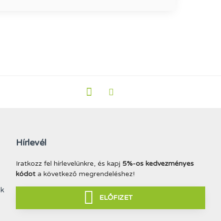
Hírlevél
Iratkozz fel hírlevelünkre, és kapj
5%-os kedvezményes
kódot
a következő megrendeléshez!
ek
ELŐFIZET