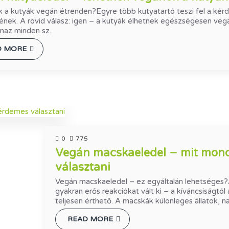
 a kutyák vegán étrenden?Egyre több kutyatartó teszi fel a kér
nek. A rövid válasz: igen – a kutyák élhetnek egészségesen veg
lmaz minden sz..
D MORE
0
775
Vegán macskaeledel – mit mon
választani
Vegán macskaeledel – ez egyáltalán lehetséges?
gyakran erős reakciókat vált ki – a kíváncsiságtó
teljesen érthető. A macskák különleges állatok, na
READ MORE