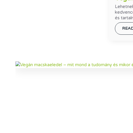
Lehetnek
kedvencé
és tarta
REA