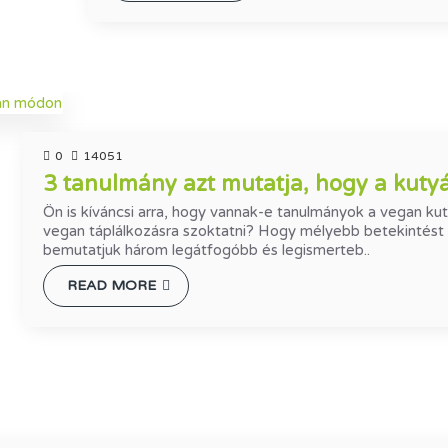
0
14051
3 tanulmány azt mutatja, hogy a kuty
Ön is kíváncsi arra, hogy vannak-e tanulmányok a vegan ku
vegan táplálkozásra szoktatni? Hogy mélyebb betekintést n
bemutatjuk három legátfogóbb és legismerteb..
READ MORE