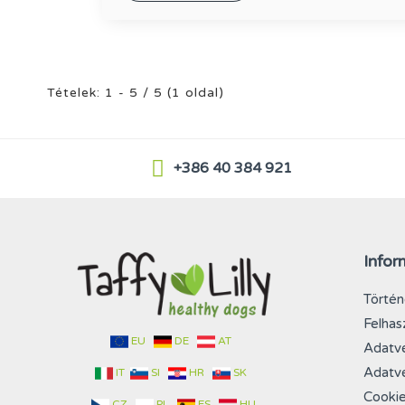
Tételek: 1 - 5 / 5 (1 oldal)
+386 40 384 921
Infor
Történ
Felhas
EU
DE
AT
Adatvé
Adatvé
IT
SI
HR
SK
Cookie
CZ
PL
ES
HU