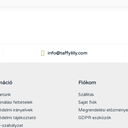
info@taffylilly.com
máció
Fiókom
etünk
Szállítás
ználási feltételek
Saját fiók
delmi irányelvek
Megrendelési előzmény
delmi tájékoztató
GDPR eszközök
-szabályzat