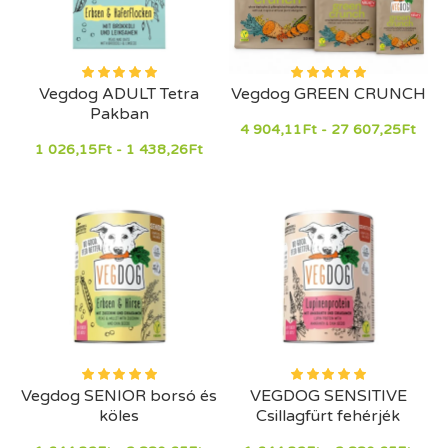
Vegdog ADULT Tetra
Vegdog GREEN CRUNCH
Pakban
4 904,11Ft - 27 607,25Ft
1 026,15Ft - 1 438,26Ft
Vegdog SENIOR borsó és
VEGDOG SENSITIVE
köles
Csillagfürt fehérjék