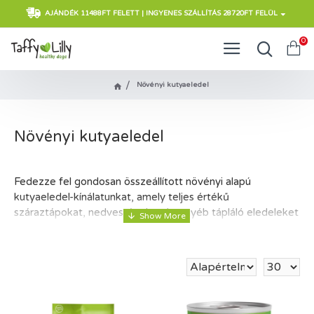
AJÁNDÉK 11488FT FELETT | INGYENES SZÁLLÍTÁS 28720FT FELÜL
0
Növényi kutyaeledel
Növényi kutyaeledel
Fedezze fel gondosan összeállított növényi alapú
kutyaeledel-kínálatunkat, amely teljes értékű
száraztápokat, nedvestápokat és egyéb tápláló eledeleket
tartalmaz kiváló minőségű összetevőkből.
A Taffy Lilly kínálatában megbízható márkák termékei
szerepelnek, amelyek kiegyensúlyozott táplálást
biztosítanak, miközben hozzájárulnak egy
felelősségteljesebb és fenntarthatóbb életmódhoz.