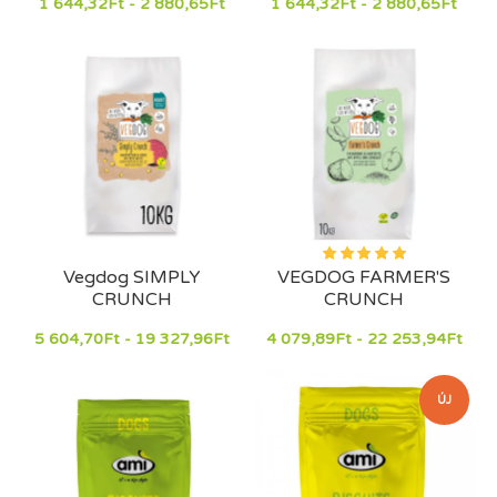
1 644,32Ft - 2 880,65Ft
1 644,32Ft - 2 880,65Ft
Vegdog SIMPLY
VEGDOG FARMER'S
CRUNCH
CRUNCH
5 604,70Ft - 19 327,96Ft
4 079,89Ft - 22 253,94Ft
ÚJ