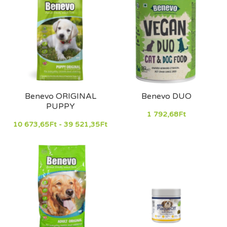
Választékunk kölyökkutyák, felnőtt kutyák és idős kutyák
számára készült recepteket, valamint speciális táplálkozási
igényekhez igazított termékeket is tartalmaz.
Akár már növényi alapú étrendet követ kutyája, akár most
ismerkedik ezzel a lehetőséggel, ebben a kategóriában
gondosan válogatott termékek széles választékát találja.
Benevo ORIGINAL
Benevo DUO
PUPPY
1 792,68Ft
10 673,65Ft - 39 521,35Ft