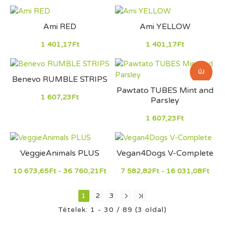
Ami RED
Ami YELLOW
1 401,17Ft
1 401,17Ft
ÚJ
Benevo RUMBLE STRIPS
Pawtato TUBES Mint and
1 607,23Ft
Parsley
1 607,23Ft
VeggieAnimals PLUS
Vegan4Dogs V-Complete
10 673,65Ft - 36 760,21Ft
7 582,82Ft - 16 031,08Ft
1
2
3
Tételek: 1 - 30 / 89 (3 oldal)