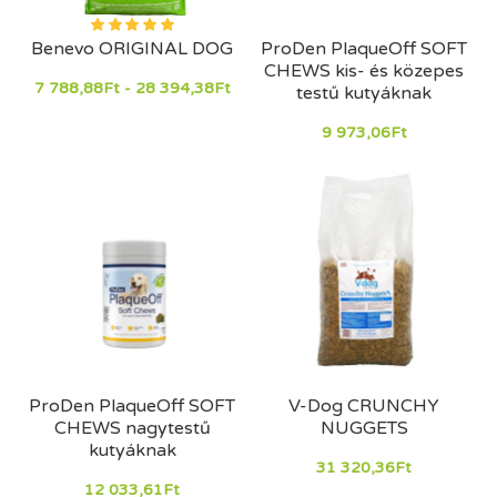
Benevo ORIGINAL DOG
ProDen PlaqueOff SOFT
CHEWS kis- és közepes
7 788,88Ft - 28 394,38Ft
testű kutyáknak
9 973,06Ft
ProDen PlaqueOff SOFT
V-Dog CRUNCHY
CHEWS nagytestű
NUGGETS
kutyáknak
31 320,36Ft
12 033,61Ft