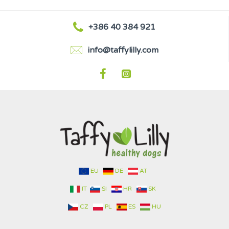
+386 40 384 921
info@taffylilly.com
EU
DE
AT
IT
SI
HR
SK
CZ
PL
ES
HU