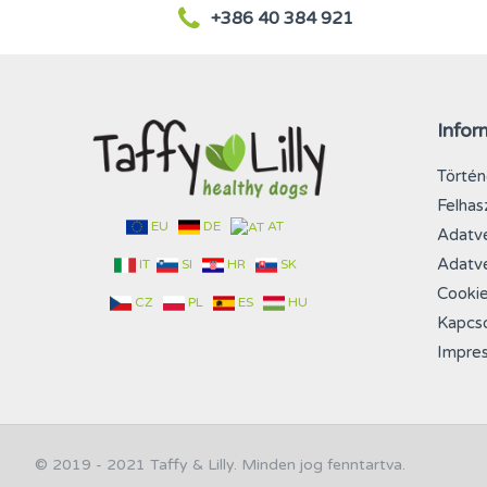
+386 40 384 921
Infor
Történ
Felhas
EU
DE
AT
Adatvé
Adatvé
IT
SI
HR
SK
Cookie
CZ
PL
ES
HU
Kapcso
Impre
© 2019 - 2021 Taffy & Lilly. Minden jog fenntartva.