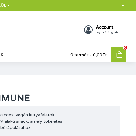
LÜL
Account
Login / Register
0
OK
0 termék - 0,00Ft
MMUNE
zséges, vegán kutyafalatok,
V alakú snack, amely tökéletes
 bőrápolásához.