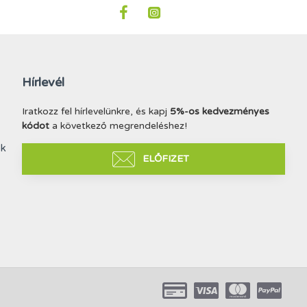
Hírlevél
Iratkozz fel hírlevelünkre, és kapj
5%-os kedvezményes
kódot
a következő megrendeléshez!
ek
ELŐFIZET