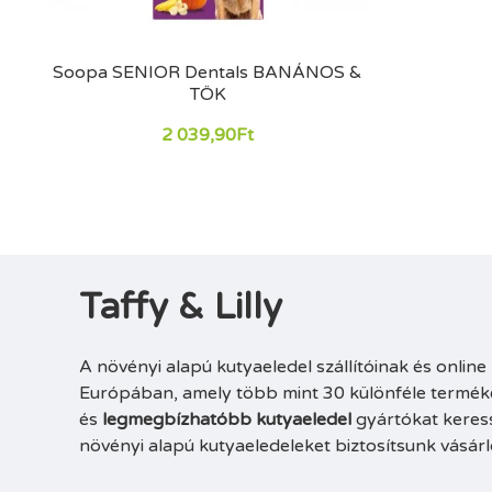
Soopa SENIOR Dentals BANÁNOS &
TÖK
2 039,90Ft
Taffy & Lilly
A növényi alapú kutyaeledel szállítóinak és onlin
Európában, amely több mint 30 különféle terméket
és
legmegbízhatóbb kutyaeledel
gyártókat keres
növényi alapú kutyaeledeleket biztosítsunk vásárl