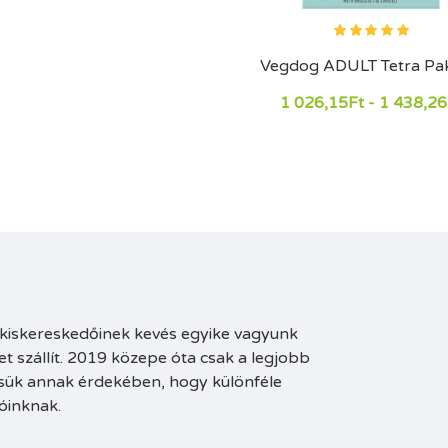
Vegdog ADULT Tetra Pa
1 026,15Ft - 1 438,26
e kiskereskedőinek kevés egyike vagyunk
 szállít. 2019 közepe óta csak a legjobb
sük annak érdekében, hogy különféle
óinknak.