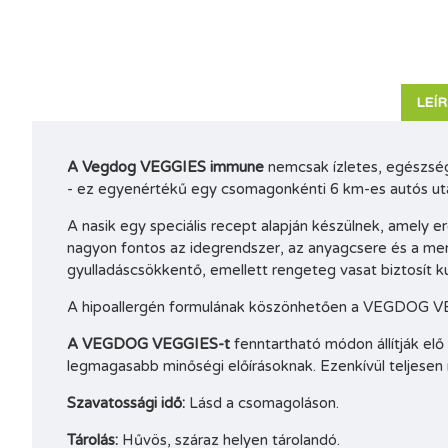
LEÍ
A Vegdog VEGGIES immune
nemcsak ízletes, egészség
- ez egyenértékű egy csomagonkénti 6 km-es autós uta
A nasik egy speciális recept alapján készülnek, amely
nagyon fontos az idegrendszer, az anyagcsere és a me
gyulladáscsökkentő, emellett rengeteg vasat biztosít k
A hipoallergén formulának köszönhetően a VEGDOG VEGG
A VEGDOG VEGGIES-t
fenntartható módon állítják e
legmagasabb minőségi előírásoknak. Ezenkívül teljesen
Szavatossági idő:
Lásd a csomagoláson.
Tárolás:
Hűvös, száraz helyen tárolandó.