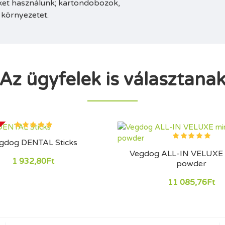
ket használunk; kartondobozok,
 környezetet.
Az ügyfelek is választana
gdog DENTAL Sticks
Vegdog ALL-IN VELUXE 
1 932,80Ft
powder
11 085,76Ft