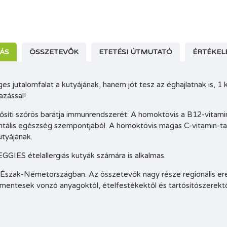
RÁS
ÖSSZETEVŐK
ETETÉSI ÚTMUTATÓ
ÉRTÉKEL
es jutalomfalat a kutyájának, hanem jót tesz az éghajlatnak is, 1
zással!
 erősíti szőrös barátja immunrendszerét: A homoktövis a B12-vita
ntális egészség szempontjából. A homoktövis magas C-vitamin-tar
utyájának.
IES ételallergiás kutyák számára is alkalmas.
lő Észak-Németországban. Az összetevők nagy része regionális e
 mentesek vonzó anyagoktól, ételfestékektől és tartósítószerektő