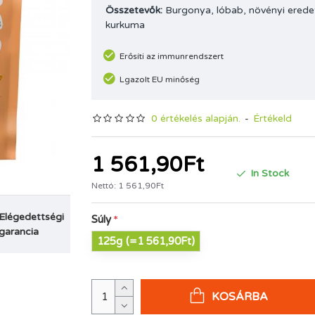
Összetevők:
Burgonya, lóbab, növényi erede
kurkuma
Erősíti az immunrendszert
Lgazolt EU minőség
0 értékelés alapján.
-
Értékeld
1 561,90Ft
In Stock
Nettó: 1 561,90Ft
Elégedettségi
Súly
garancia
125g
(=1 561,90Ft)
KOSÁRBA