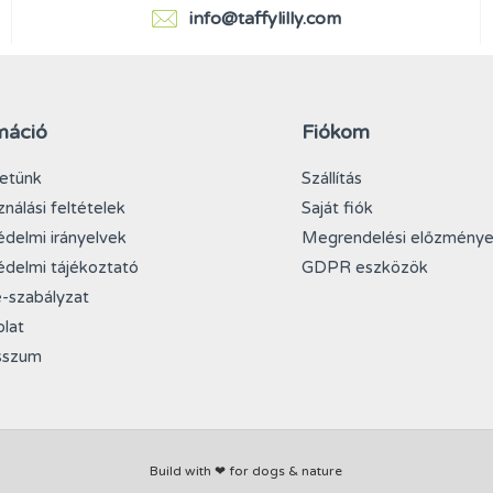
info@taffylilly.com
máció
Fiókom
etünk
Szállítás
ználási feltételek
Saját fiók
delmi irányelvek
Megrendelési előzmény
delmi tájékoztató
GDPR eszközök
-szabályzat
lat
sszum
Build with ❤ for dogs & nature