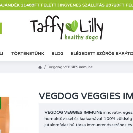
AJÁNDÉK 11488FT FELETT | INGYENES SZÁLLÍTÁS 28720FT FE
ÚJ
TÖRTÉNETÜNK
BLOG
ELÉGEDETT SZŐRÖS BARÁT
Vegdog VEGGIES immune
VEGDOG VEGGIES I
VEGDOG VEGGIES IMMUNE
innovatív, egés
homoktövissel és kurkumával. 100% zöldség 
jutalomfalat hű társa immunrendszeréhez és