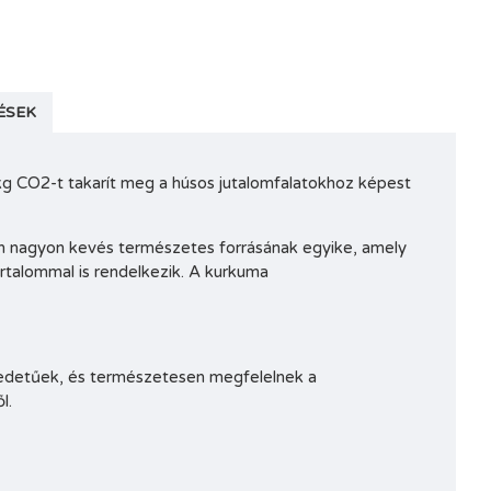
ÉSEK
 kg CO2-t takarít meg a húsos jutalomfalatokhoz képest
min nagyon kevés természetes forrásának egyike, amely
talommal is rendelkezik. A kurkuma
redetűek, és természetesen megfelelnek a
l.