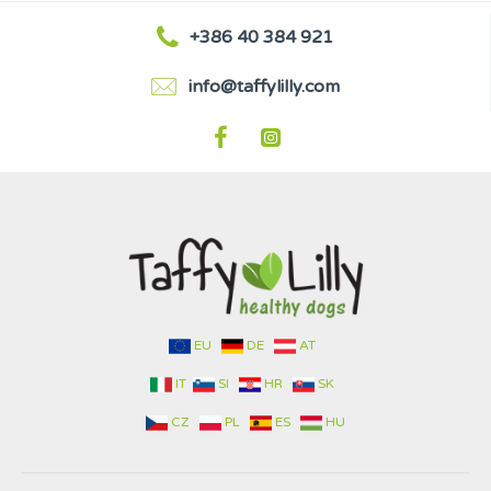
+386 40 384 921
info@taffylilly.com
EU
DE
AT
IT
SI
HR
SK
CZ
PL
ES
HU