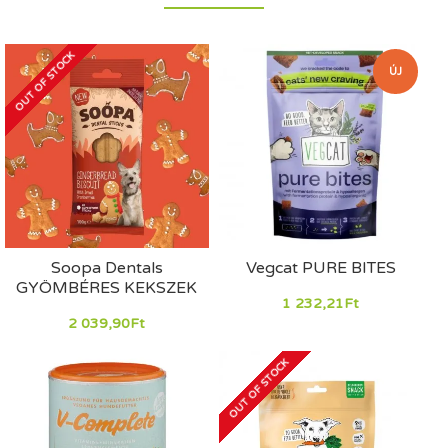
OUT OF STOCK
ÚJ
Soopa Dentals
Vegcat PURE BITES
GYÖMBÉRES KEKSZEK
1 232,21Ft
2 039,90Ft
OUT OF STOCK