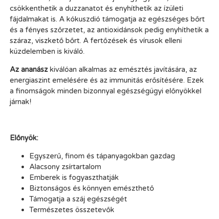
csökkenthetik a duzzanatot és enyhíthetik az ízületi
fájdalmakat is. A kókuszdió támogatja az egészséges bőrt
és a fényes szőrzetet, az antioxidánsok pedig enyhíthetik a
száraz, viszkető bőrt. A fertőzések és vírusok elleni
küzdelemben is kiváló.
Az ananász
kiválóan alkalmas az emésztés javítására, az
energiaszint emelésére és az immunitás erősítésére. Ezek
a finomságok minden bizonnyal egészségügyi előnyökkel
járnak!
Előnyök:
Egyszerű, finom és tápanyagokban gazdag
Alacsony zsírtartalom
Emberek is fogyaszthatják
Biztonságos és könnyen emészthető
Támogatja a száj egészségét
Természetes összetevők