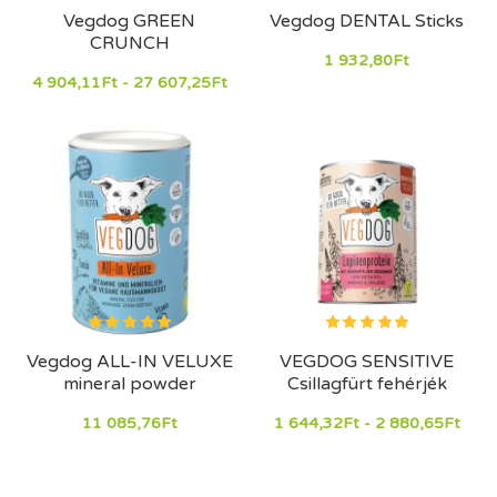
Vegdog GREEN
Vegdog DENTAL Sticks
CRUNCH
1 932,80Ft
4 904,11Ft - 27 607,25Ft
Vegdog ALL-IN VELUXE
VEGDOG SENSITIVE
mineral powder
Csillagfürt fehérjék
11 085,76Ft
1 644,32Ft - 2 880,65Ft