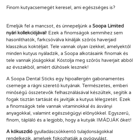
Finom kutyacsemegét keresel, ami egészséges is?
Emeljük fel a mancsot, és ünnepeljünk a
Soopa Limited
nyári kollekciójával
! Ezek a finomságok semmihez sem
hasonlíthatók, farkcsóválva kínálják szőrös haverjaid
klasszikus koktéljait. Tele vannak olyan ízekkel, amelyektől
minden kutyus nyáladzik, a Soopa alkotásaink finomak és
tele vannak jóságokkal. Kóstolja meg szőrös haverjait abból
az évszakból, amiért dühösek lesznek!
A Soopa Dental Sticks egy hipoallergén gabonamentes
csemege a rágni szerető kutyának. Természetes, emberi
minőségű összetevők felhasználásával készültek, segítik a
fogak tisztán tartását és javítják a kutyus lélegzetét. Ezek
a finomságok tele vannak vitaminokkal és ásványi
anyagokkal, valamint egészségügyi előnyökkel. Egyszerű,
finom, tápláló és a legjobb, hogy a kutyák IMÁDJÁK őket!
A kókuszdió
gyulladáscsökkentő tulajdonságokkal
rendelkezik, amelyek fokozhatják a gyógyulást,