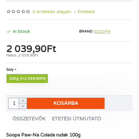
0 értékelés alapján.
-
Értékeld
In Stock
SOOPA
BRAND:
2 039,90Ft
Nettó: 2 039,90Ft
Súly
100g
(=2 039,90Ft)
KOSÁRBA
ÖSSZETEVŐK
ETETÉSI ÚTMUTATÓ
Soopa Paw-Na Colada rudak 100g